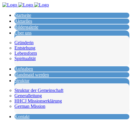
Startseite
Aktuelles
Bildergalerie
Über uns
Gründerin
Entstehung
Lebensform
Spiritualität
Aufgaben
Handmaid werden
Struktur
Struktur der Gemeinschaft
Generalleitung
HHCJ Missionserklärung
German Mission
Kontakt